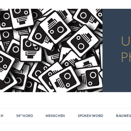
CH
54° NORD
MENSCHEN
SPOKEN WORD
BAUWES