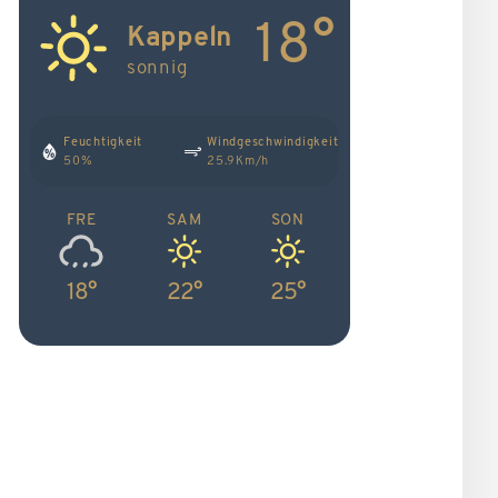
18°
Kappeln
sonnig
Feuchtigkeit
Windgeschwindigkeit
50%
25.9Km/h
FRE
SAM
SON
18°
22°
25°