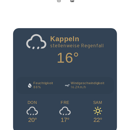
Kappeln
stellenweise Regenfall
16°
Feuchtigkeit
Windgeschwindigkeit
88%
16.2Km/h
DON
FRE
SAM
20°
17°
22°